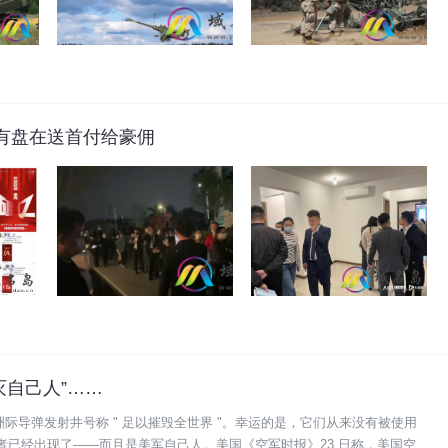
有盘在送首付给豪佣
灭自己人”……
 3" 洲际导弹发射井号称 " 足以摧毁全世界 "。幸运的是，它们从来没有被使用
者已经出现了——而且是美军自己人。美国《空军时报》23 日称，美国空军