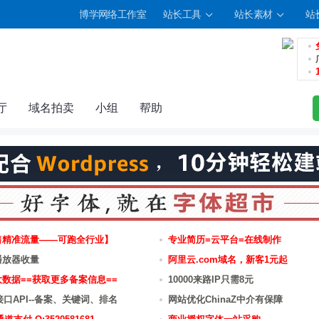
博学网络工作室
站长工具
站长素材
站
厅
域名拍卖
小组
帮助
售精准流量——可跑全行业】
专业简历=云平台=在线制作
播放器收量
阿里云.com域名，新客1元起
数据==获取更多备案信息==
10000来路IP只需8元
接口API--备案、关键词、排名
网站优化ChinaZ中介有保障