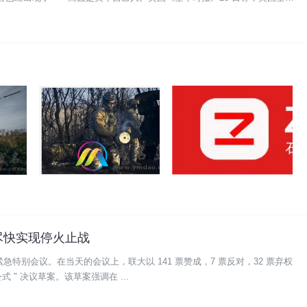
尽快实现停火止战
紧急特别会议。在当天的会议上，联大以 141 票赞成，7 票反对，32 票弃权
 " 决议草案。该草案强调在 ...