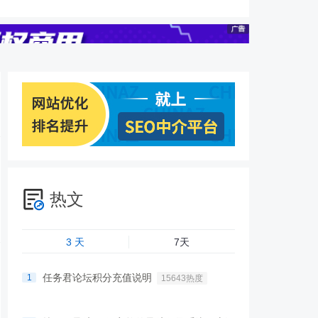
热文
3 天
7天
任务君论坛积分充值说明
1
15643热度