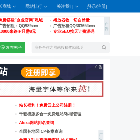
长商城
网站排行
关注我们
[登录/注册]
免费搭建"企业官网"私域
播放器收一切自然量
广告招租：QQ989xxx
广告招租QQ363654xxx
10000来路IP只需8元
专业SEO按天计费源码
发布帖子
索
站长福利！免费云上公司注册！
千套模版多合一免费建站/私域管理
Alexa网站排名查询
全国各地区ICP备案查询