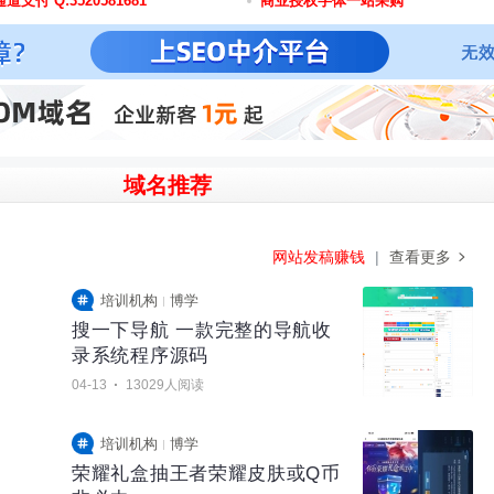
道支付 Q:3520581681
商业授权字体一站采购
域名推荐
网站发稿赚钱
|
查看更多
培训机构
博学
搜一下导航 一款完整的导航收
录系统程序源码
·
04-13
13029人阅读
培训机构
博学
荣耀礼盒抽王者荣耀皮肤或Q币