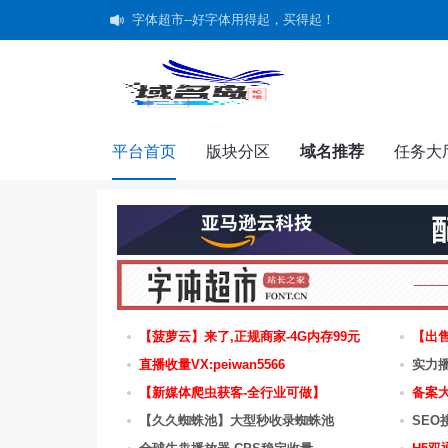
字体超市--好字体用得起，买得起！
共建未成年人"清朗"网络空间承诺书
平台首页
版块分区
域名推荐
任务大
【菠萝云】来了,正规商家-4G内存99元
【出
直播收量VX:peiwan5566
实力
【新媒体爬虫获客-全行业可做】
备案大
【久久蜘蛛池】大型秒收录蜘蛛池
SEO