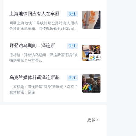
雷！当
上海地铁回应有人在车厢
关注
涂鸦致列车停运：已移交
网曝上海地铁11号线陈翔公路站有人用橘
轨交公安处理
色喷剂涂鸦车厢。网传视频截图2月25日，
有网友
拜登访乌期间，泽连斯
关注
基“替身”被拍到曝光？乌方
原标题：拜登访乌期间，泽连斯基“替身”被
否认
拍到曝光？乌方否认
乌克兰媒体辟谣泽连斯基
关注
有替身：是保镖 他在乌克
（原标题：泽连斯基“替身”遭曝光？乌克兰
兰非常有名
媒体辟谣：是保
更多