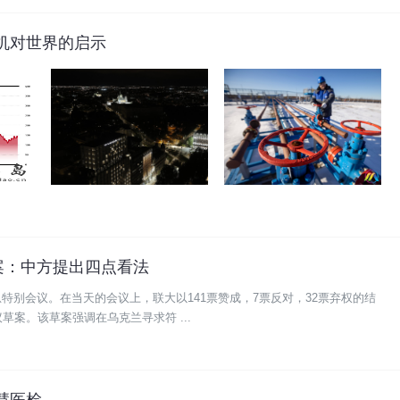
机对世界的启示
案：中方提出四点看法
特别会议。在当天的会议上，联大以141票赞成，7票反对，32票弃权的结
草案。该草案强调在乌克兰寻求符 ...
慧医检