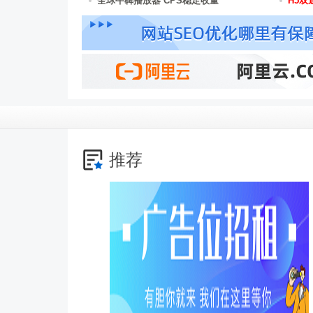
全球牛犇播放器 CPS稳定收量
H5双通
推荐