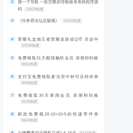
搜一下导航 一款完整的导航收录系统程序源
2
码
13029热度
《任务君论坛总版规》
3
12342热度
荣耀礼盒抽王者荣耀皮肤或Q币 非必中
4
10530热度
免费领取31天酷我畅听会员 亲测秒到账
5
9561热度
支付宝免费领取麦当劳中杯可乐特价券
6
9438热度
免费领取30天掌阅会员 亲测秒到账
7
9135热度
邮政免费领20-10+10-5的快递寄件券
8
8443热度
云缴费满20元随机立减1.6-16元
9
8271热度